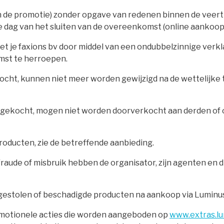
an de promotie) zonder opgave van redenen binnen de veer
e dag van het sluiten van de overeenkomst (online aankoo
 je faxions bv door middel van een ondubbelzinnige verklarin
omst te herroepen.
kocht, kunnen niet meer worden gewijzigd na de wettelijke 
n gekocht, mogen niet worden doorverkocht aan derden of 
producten, zie de betreffende aanbieding.
fraude of misbruik hebben de organisator, zijn agenten en 
 gestolen of beschadigde producten na aankoop via Luminus
romotionele acties die worden aangeboden op
www.extras.lu