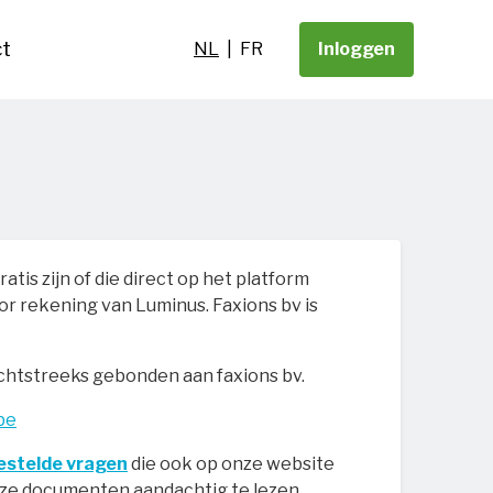
t
NL
FR
|
Inloggen
is zijn of die direct op het platform
 rekening van Luminus. Faxions bv is
chtstreeks gebonden aan faxions bv.
be
estelde vragen
die ook op onze website
eze documenten aandachtig te lezen.