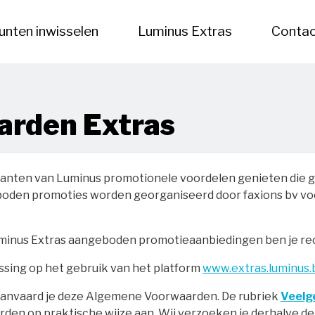
unten inwisselen
Luminus Extras
Contac
rden Extras
anten van Luminus promotionele voordelen genieten die grat
den promoties worden georganiseerd door faxions bv voor
uminus Extras aangeboden promotieaanbiedingen ben je re
sing op het gebruik van het platform
www.extras.luminus.
aanvaard je deze Algemene Voorwaarden. De rubriek
Veelg
rden op praktische wijze aan. Wij verzoeken je derhalve d